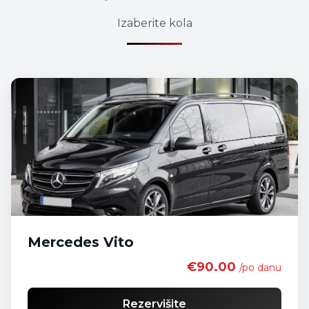
Izaberite kola
Mercedes Vito
€90.00
/po danu
Rezervišite