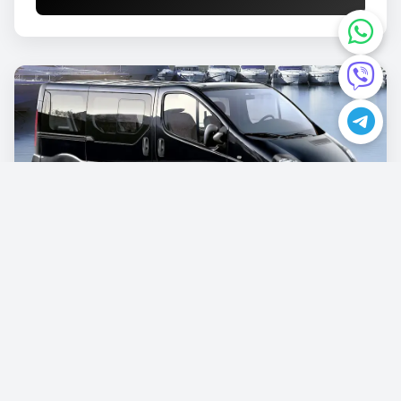
Opel Vivaro
€87.00
/po danu
Rezervišite