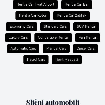
Rent a Car Tivat Airport
Rent a Car Bar
Rent a Car Kotor
Rent a Car Žabljak
Economy Cars
Standard Cars
SUV Rental
Luxury Cars
Convertible Rental
Van Rental
Automatic Cars
Manual Cars
Diesel Cars
Petrol Cars
Rent Mazda 3
Slični automobili