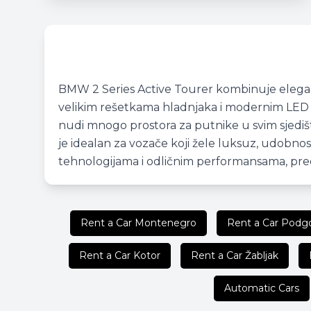
BMW 2 Series Active Tourer kombinuje elegant
velikim rešetkama hladnjaka i modernim LED sv
nudi mnogo prostora za putnike u svim sjedišt
je idealan za vozače koji žele luksuz, udob
tehnologijama i odličnim performansama, pr
Rent a Car Montenegro
Rent a Car Podgo
Rent a Car Kotor
Rent a Car Žabljak
Automatic Cars