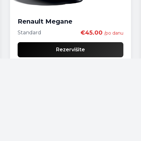
Renault Megane
€45.00
Standard
/po danu
Rezervišite
Naša vozila
Audi - A 4
Audi - A3
Audi - A4