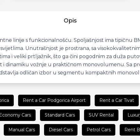
Opis
ne linije s funkcionalnošću. Spoljašnjost ima tipičnu B
ijetlima. Unutrašnjost je prostrana, sa visokokvalitetni
ima i veliki prtljažnik, što ga čini pogodnim za duža put
nost i dinamiku vožnje u praktičnom monovolumenu. Sa 
edstavlja odličan izbor u segmentu kompaktnih monovo
rica
Rent a Car Podgorica Airport
Rent a Car Tivat
Economy Cars
Standard Cars
SUV Rental
Luxur
Manual Cars
Diesel Cars
Petrol Cars
Rent B