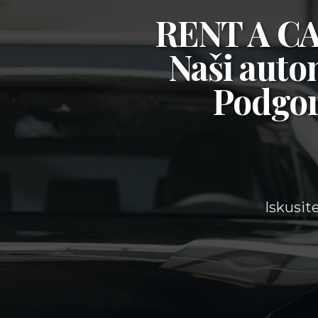
RENT A 
Naši auto
Podgor
Iskusit