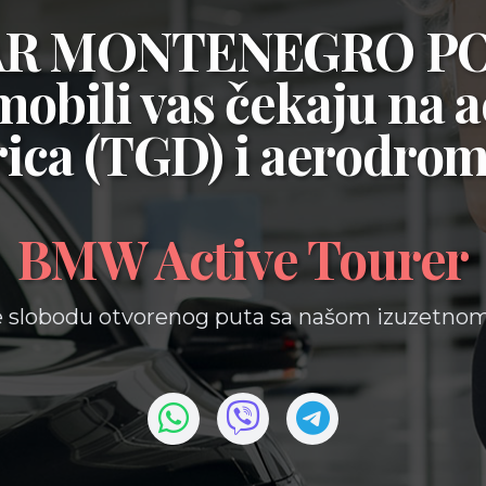
CAR MONTENEGRO P
mobili vas čekaju na
a
ica (TGD)
i
aerodrom
BMW Active Tourer
e slobodu otvorenog puta sa našom izuzetno