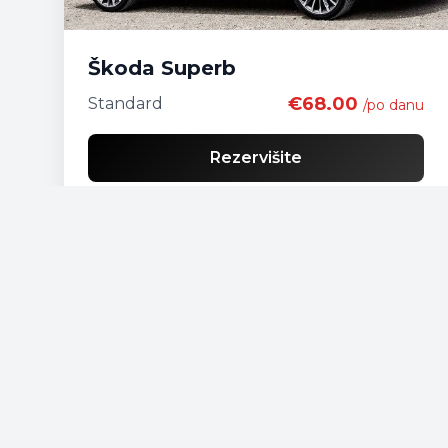
Škoda Superb
€68.00
Standard
/po danu
Rezervišite
Besplatna dostava
Lista ekonomičnih vozila
Lista standardnih vozila
Lista SUV vozila