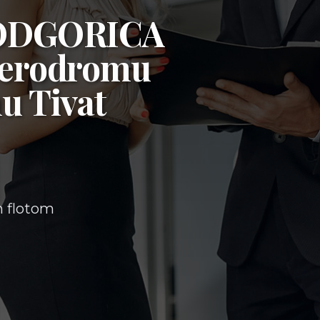
ODGORICA
erodromu
u Tivat
m flotom