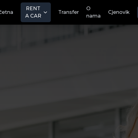
RENT
O
četna
Transfer
Cjenovik
A CAR
nama