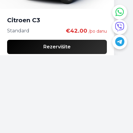
Citroen C3
€42.00
Standard
/po danu
Rezervišite
Imate pitanje?
📍
Podgorica, Montenegro
📞
+382 69 957595
📧
office@rentacarmontenegro.com