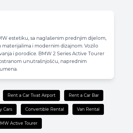
MW estetiku, sa naglašenim prednjim dijelom,
m materijalima i modernim dizajnom. Vozilo
ovanja i porodice. BMW 2 Series Active Tourer
prostranom unutrašnjošću, naprednim
lumena.
Rent a Car Tivat Airport
Rent a Car Bar
y Cars
Convertible Rental
Van Rental
MW Active Tourer