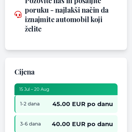
Pozovite nas ili pošaljite
poruku - najlakši način da
iznajmite automobil koji
želite
Cijena
15 Jul – 20 Aug
45.00 EUR po danu
1-2 dana
40.00 EUR po danu
3-6 dana