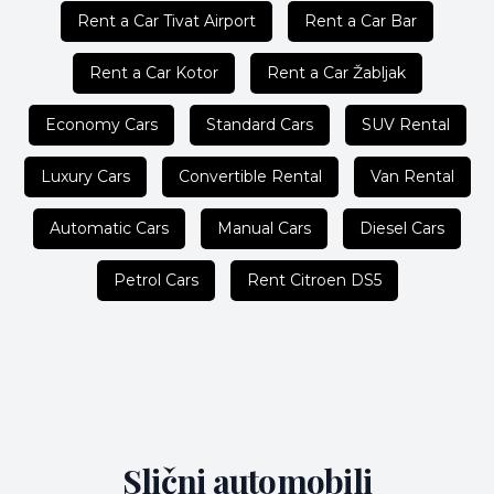
Rent a Car Tivat Airport
Rent a Car Bar
Rent a Car Kotor
Rent a Car Žabljak
Economy Cars
Standard Cars
SUV Rental
Luxury Cars
Convertible Rental
Van Rental
Automatic Cars
Manual Cars
Diesel Cars
Petrol Cars
Rent Citroen DS5
Slični automobili