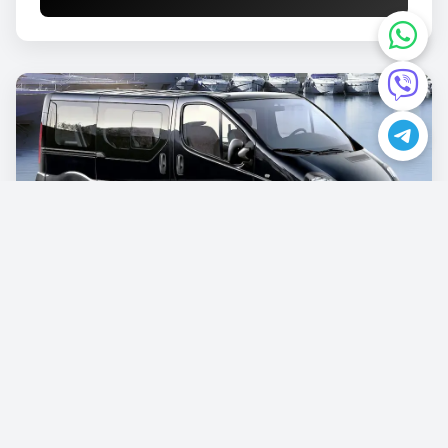
Opel Vivaro
€87.00
/po danu
Rezervišite