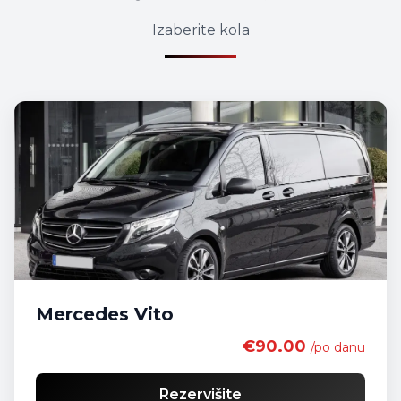
Izaberite kola
Mercedes Vito
€90.00
/po danu
Rezervišite