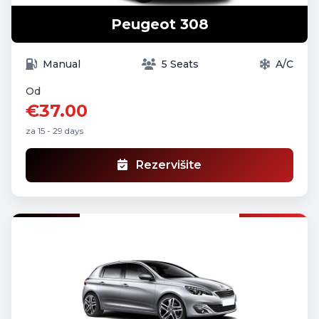
Peugeot 308
Manual
5 Seats
A/C
Od
€37.00
za 15 - 29 days
Rezervišite