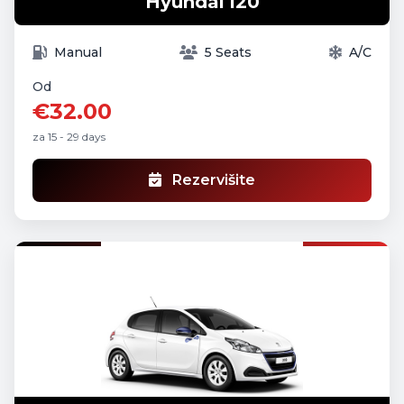
Hyundai i20
Manual
5 Seats
A/C
Od
€32.00
za 15 - 29 days
Rezervišite