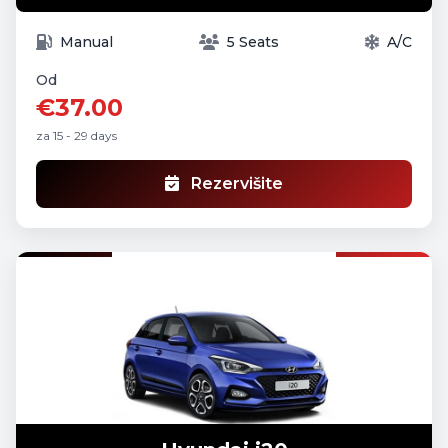
Manual
5 Seats
A/C
Od
€37.00
za 15 - 29 days
Rezervišite