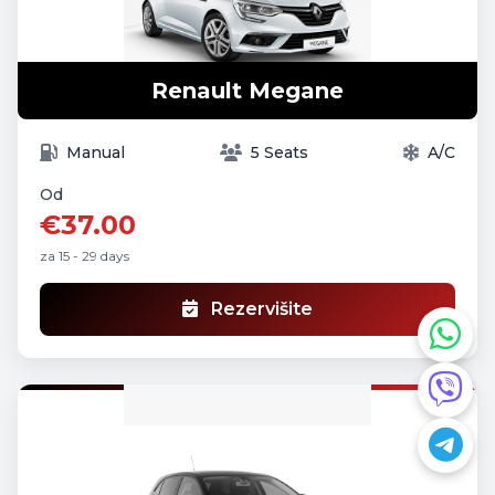
Renault Megane
Manual
5 Seats
A/C
Od
€37.00
za 15 - 29 days
Rezervišite