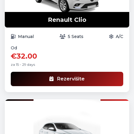
Renault Clio
Manual
5 Seats
A/C
Od
€32.00
za 15 - 29 days
Rezervišite