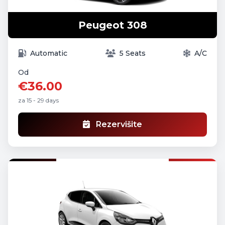
Peugeot 308
Automatic
5 Seats
A/C
Od
€36.00
za 15 - 29 days
Rezervišite