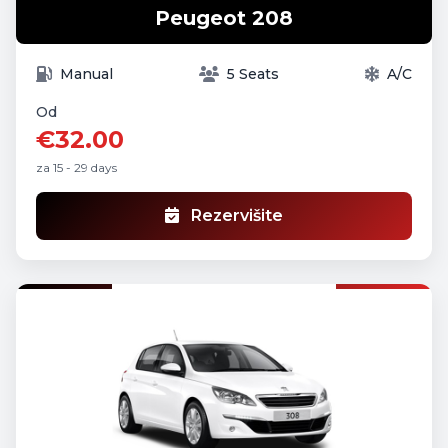
Peugeot 208
Manual
5 Seats
A/C
Od
€32.00
za 15 - 29 days
Rezervišite