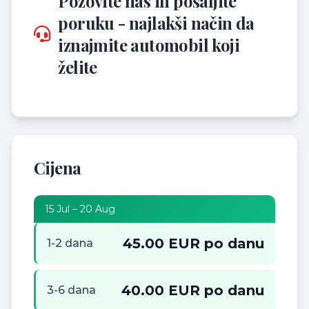
Pozovite nas ili pošaljite
poruku - najlakši način da
iznajmite automobil koji
želite
Cijena
15 Jul – 20 Aug
45.00 EUR po danu
1-2 dana
40.00 EUR po danu
3-6 dana