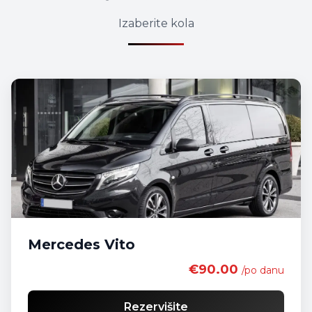
Izaberite kola
Mercedes Vito
€90.00
/po danu
Rezervišite