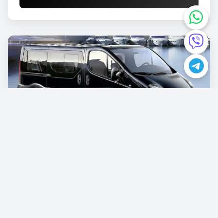
Opel Vivaro
€87.00
/po danu
Rezervišite