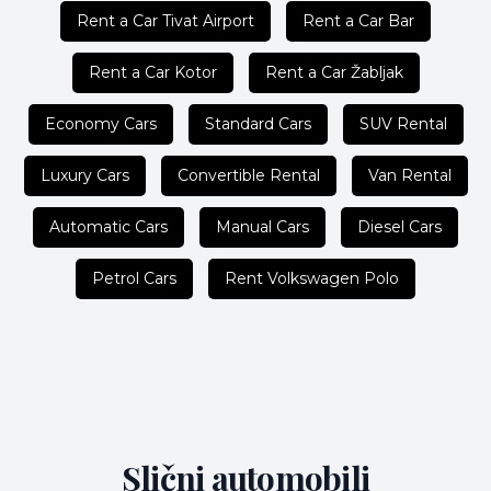
Rent a Car Tivat Airport
Rent a Car Bar
Rent a Car Kotor
Rent a Car Žabljak
Economy Cars
Standard Cars
SUV Rental
Luxury Cars
Convertible Rental
Van Rental
Automatic Cars
Manual Cars
Diesel Cars
Petrol Cars
Rent Volkswagen Polo
Slični automobili