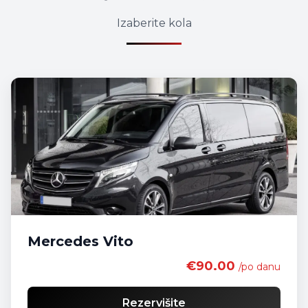
Izaberite kola
Mercedes Vito
€90.00
/po danu
Rezervišite