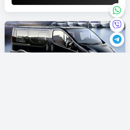
Opel Vivaro
€87.00
/po danu
Rezervišite