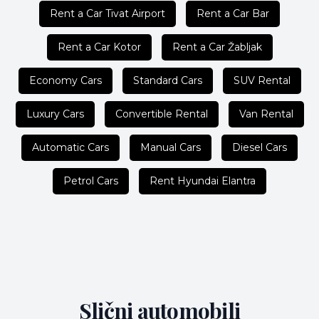
Rent a Car Tivat Airport
Rent a Car Bar
Rent a Car Kotor
Rent a Car Žabljak
Economy Cars
Standard Cars
SUV Rental
Luxury Cars
Convertible Rental
Van Rental
Automatic Cars
Manual Cars
Diesel Cars
Petrol Cars
Rent Hyundai Elantra
Slični automobili