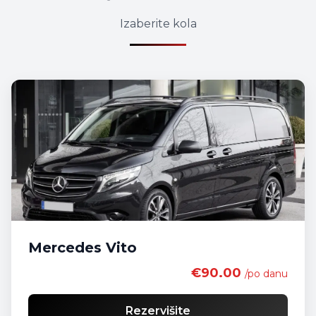
Izaberite kola
Mercedes Vito
€90.00
/po danu
Rezervišite