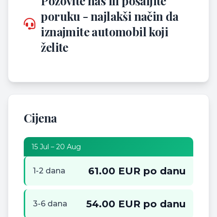
Pozovite nas ili pošaljite
poruku - najlakši način da
iznajmite automobil koji
želite
Cijena
15 Jul – 20 Aug
61.00 EUR po danu
1-2 dana
54.00 EUR po danu
3-6 dana