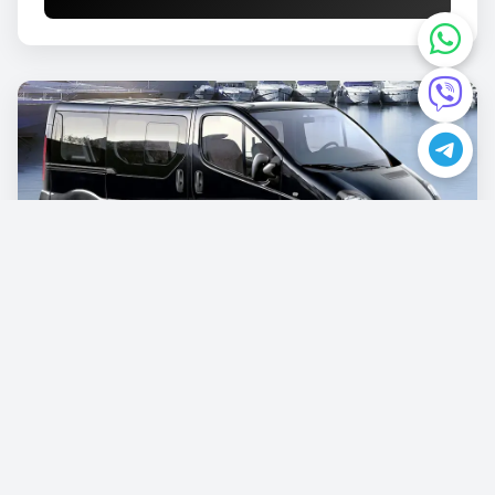
Opel Vivaro
€87.00
/po danu
Rezervišite