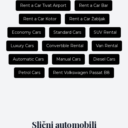
Rent a Car Tivat Airport
Rent a Car Bar
Rent a Car Kotor
Rent a Car Žabljak
Economy Cars
Standard Cars
SUV Rental
Luxury Cars
Convertible Rental
Van Rental
Automatic Cars
Manual Cars
Diesel Cars
Petrol Cars
Rent Volkswagen Passat B8
Slični automobili