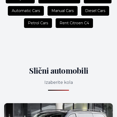
Automatic Cars
Manual Cars
Diesel Cars
Petrol Cars
Rent Citroen C4
Slični automobili
Izaberite kola