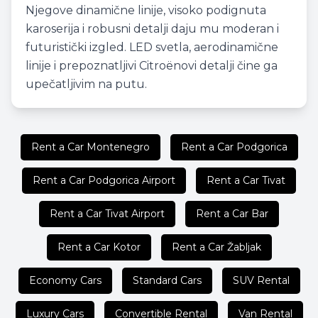
Njegove dinamične linije, visoko podignuta
karoserija i robusni detalji daju mu moderan i
futuristički izgled. LED svetla, aerodinamične
linije i prepoznatljivi Citroënovi detalji čine ga
upečatljivim na putu.
Rent a Car Montenegro
Rent a Car Podgorica
Rent a Car Podgorica Airport
Rent a Car Tivat
Rent a Car Tivat Airport
Rent a Car Bar
Rent a Car Kotor
Rent a Car Žabljak
Economy Cars
Standard Cars
SUV Rental
Luxury Cars
Convertible Rental
Van Rental