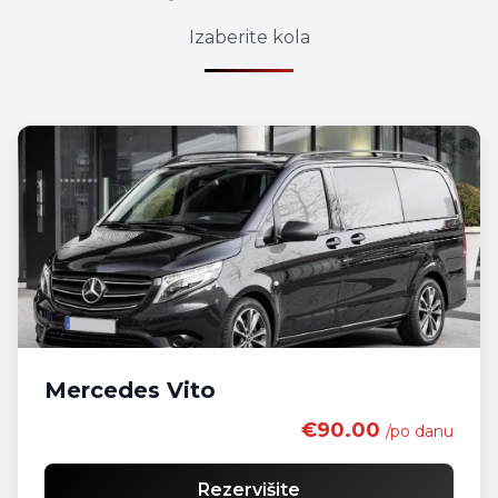
Izaberite kola
Mercedes Vito
€90.00
/po danu
Rezervišite