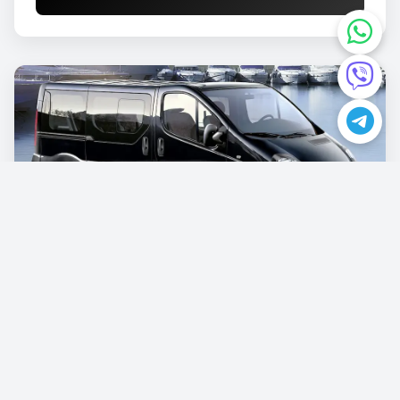
Opel Vivaro
€87.00
/po danu
Rezervišite