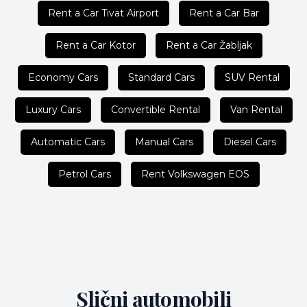
Rent a Car Tivat Airport
Rent a Car Bar
Rent a Car Kotor
Rent a Car Žabljak
Economy Cars
Standard Cars
SUV Rental
Luxury Cars
Convertible Rental
Van Rental
Automatic Cars
Manual Cars
Diesel Cars
Petrol Cars
Rent Volkswagen EOS
Slični automobili