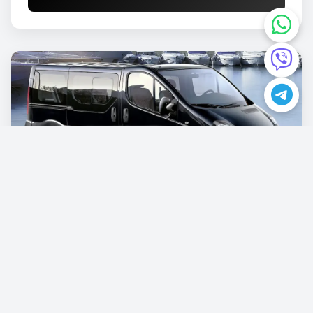
Opel Vivaro
€87.00
/po danu
Rezervišite