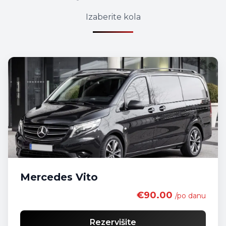
Izaberite kola
Mercedes Vito
€90.00
/po danu
Rezervišite