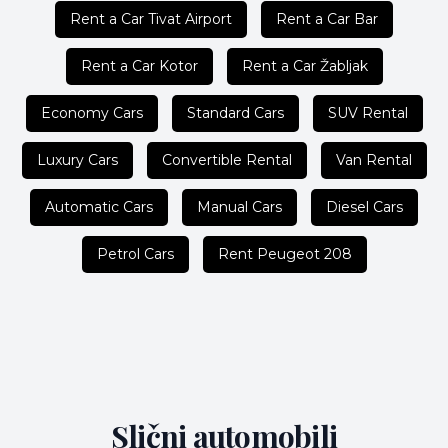
Rent a Car Tivat Airport
Rent a Car Bar
Rent a Car Kotor
Rent a Car Žabljak
Economy Cars
Standard Cars
SUV Rental
Luxury Cars
Convertible Rental
Van Rental
Automatic Cars
Manual Cars
Diesel Cars
Petrol Cars
Rent Peugeot 208
Slični automobili