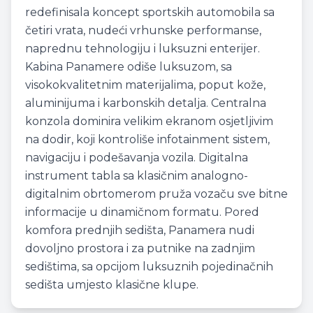
redefinisala koncept sportskih automobila sa
četiri vrata, nudeći vrhunske performanse,
naprednu tehnologiju i luksuzni enterijer.
Kabina Panamere odiše luksuzom, sa
visokokvalitetnim materijalima, poput kože,
aluminijuma i karbonskih detalja. Centralna
konzola dominira velikim ekranom osjetljivim
na dodir, koji kontroliše infotainment sistem,
navigaciju i podešavanja vozila. Digitalna
instrument tabla sa klasičnim analogno-
digitalnim obrtomerom pruža vozaču sve bitne
informacije u dinamičnom formatu. Pored
komfora prednjih sedišta, Panamera nudi
dovoljno prostora i za putnike na zadnjim
sedištima, sa opcijom luksuznih pojedinačnih
sedišta umjesto klasične klupe.