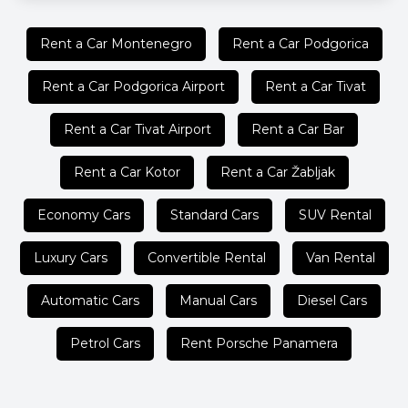
Rent a Car Montenegro
Rent a Car Podgorica
Rent a Car Podgorica Airport
Rent a Car Tivat
Rent a Car Tivat Airport
Rent a Car Bar
Rent a Car Kotor
Rent a Car Žabljak
Economy Cars
Standard Cars
SUV Rental
Luxury Cars
Convertible Rental
Van Rental
Automatic Cars
Manual Cars
Diesel Cars
Petrol Cars
Rent Porsche Panamera