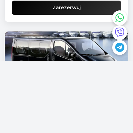
Zarezerwuj
Opel Vivaro
€87.00
/dziennie
Zarezerwuj