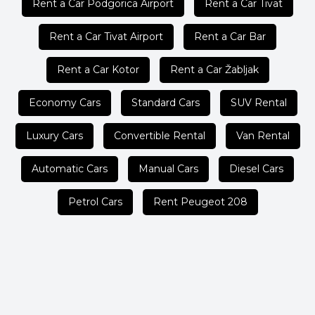
Rent a Car Podgorica Airport
Rent a Car Tivat
Rent a Car Tivat Airport
Rent a Car Bar
Rent a Car Kotor
Rent a Car Žabljak
Economy Cars
Standard Cars
SUV Rental
Luxury Cars
Convertible Rental
Van Rental
Automatic Cars
Manual Cars
Diesel Cars
Petrol Cars
Rent Peugeot 208