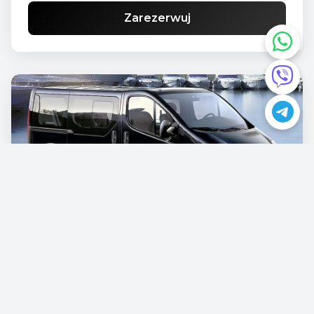
Zarezerwuj
Opel Vivaro
€87.00
/dziennie
Zarezerwuj