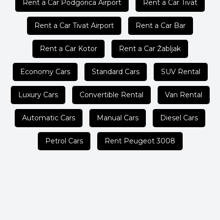
Rent a Car Podgorica Airport
Rent a Car Tivat
Rent a Car Tivat Airport
Rent a Car Bar
Rent a Car Kotor
Rent a Car Žabljak
Economy Cars
Standard Cars
SUV Rental
Luxury Cars
Convertible Rental
Van Rental
Automatic Cars
Manual Cars
Diesel Cars
Petrol Cars
Rent Peugeot 3008