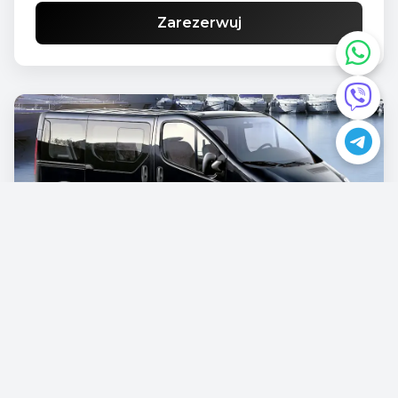
Zarezerwuj
Opel Vivaro
€87.00
/dziennie
Zarezerwuj