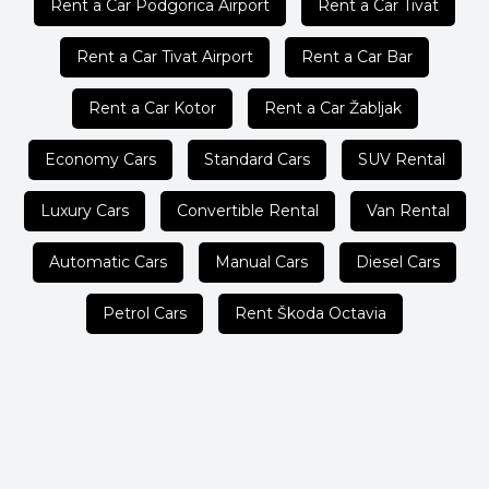
Rent a Car Podgorica Airport
Rent a Car Tivat
Rent a Car Tivat Airport
Rent a Car Bar
Rent a Car Kotor
Rent a Car Žabljak
Economy Cars
Standard Cars
SUV Rental
Luxury Cars
Convertible Rental
Van Rental
Automatic Cars
Manual Cars
Diesel Cars
Petrol Cars
Rent Škoda Octavia