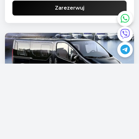
Zarezerwuj
Opel Vivaro
€87.00
/dziennie
Zarezerwuj