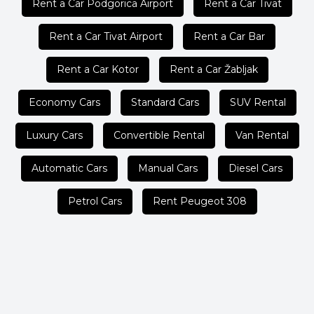
Rent a Car Podgorica Airport
Rent a Car Tivat
Rent a Car Tivat Airport
Rent a Car Bar
Rent a Car Kotor
Rent a Car Žabljak
Economy Cars
Standard Cars
SUV Rental
Luxury Cars
Convertible Rental
Van Rental
Automatic Cars
Manual Cars
Diesel Cars
Petrol Cars
Rent Peugeot 308