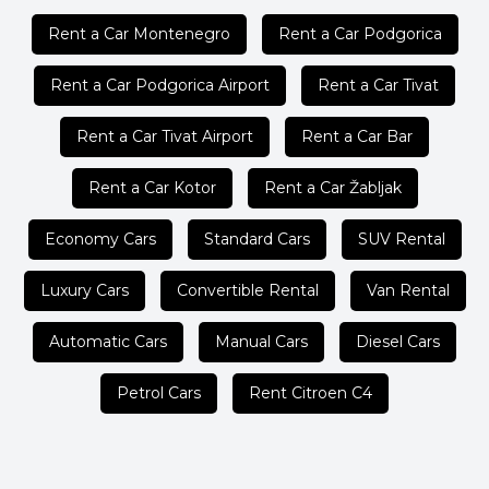
Rent a Car Montenegro
Rent a Car Podgorica
Rent a Car Podgorica Airport
Rent a Car Tivat
Rent a Car Tivat Airport
Rent a Car Bar
Rent a Car Kotor
Rent a Car Žabljak
Economy Cars
Standard Cars
SUV Rental
Luxury Cars
Convertible Rental
Van Rental
Automatic Cars
Manual Cars
Diesel Cars
Petrol Cars
Rent Citroen C4