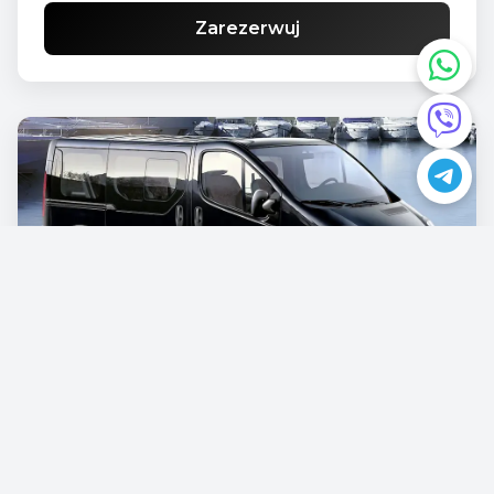
Zarezerwuj
Opel Vivaro
€87.00
/dziennie
Zarezerwuj