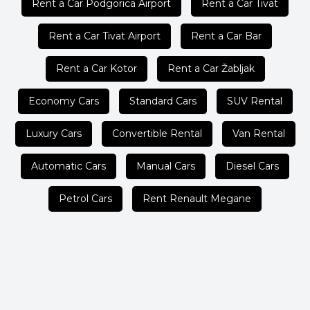
Rent a Car Podgorica Airport
Rent a Car Tivat
Rent a Car Tivat Airport
Rent a Car Bar
Rent a Car Kotor
Rent a Car Žabljak
Economy Cars
Standard Cars
SUV Rental
Luxury Cars
Convertible Rental
Van Rental
Automatic Cars
Manual Cars
Diesel Cars
Petrol Cars
Rent Renault Megane