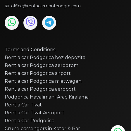
BMW - Active Tourer
📧
office@rentacarmontenegro.com
BMW - X1
BMW - X1
BMW - X6
Citroen - C3
Citroen - C3
Citroen - C3
Terms and Conditions
Citroen - C3
Rent a car Podgorica bez depozita
Rent a car Podgorica aerodrom
Citroen - C3 Picasso
Rent a car Podgorica airport
Citroen - C4
Rent a car Podgorica mietwagen
Citroen - C4
Rent a car Podgorica aeroport
Citroen - C4
Podgorica Havalimanı Araç Kiralama
Citroen - C4
Rent a Car Tivat
Citroen - C4 Cactus
Rent a Car Tivat Aeroport
Citroen - C4 cactus
Rent a Car Podgorica
Citroen - C4 CACTUS
Cruise passengers in Kotor & Bar