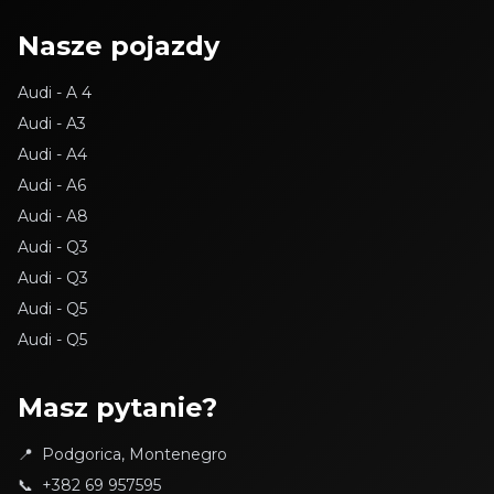
Nasze pojazdy
Audi - A 4
Audi - A3
Audi - A4
Audi - A6
Audi - A8
Audi - Q3
Audi - Q3
Audi - Q5
Audi - Q5
BMW - 116d
BMW - 118D
Masz pytanie?
BMW - 3
📍
Podgorica, Montenegro
BMW - 3
📞
+382 69 957595