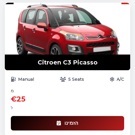
Citroen C3 Picasso
Manual
5 Seats
A/C
מ
€25
ל
הזמינו