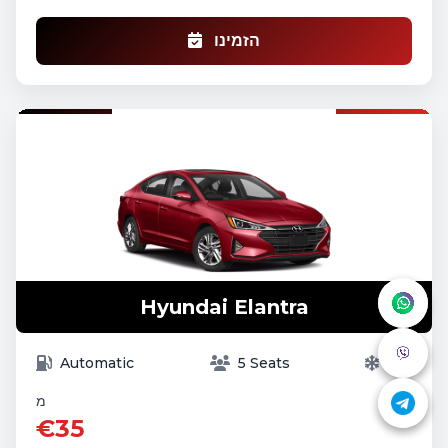
הזמינו
Hyundai Elantra
Automatic
5 Seats
A/C
מ
€35