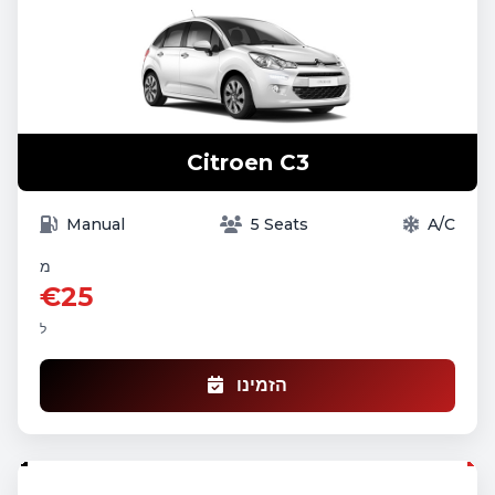
Citroen C3
Manual
5 Seats
A/C
מ
€25
ל
הזמינו