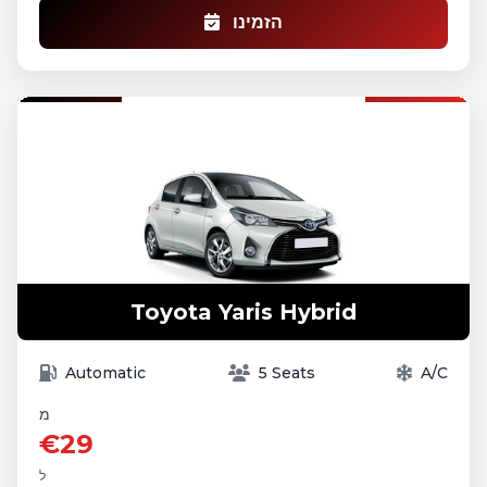
הזמינו
Toyota Yaris Hybrid
Automatic
5 Seats
A/C
מ
€29
ל