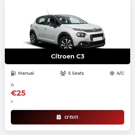
Citroen C3
Manual
5 Seats
A/C
מ
€25
ל
הזמינו