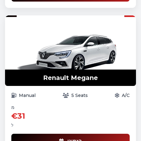
Renault Megane
Manual
5 Seats
A/C
מ
€31
ל