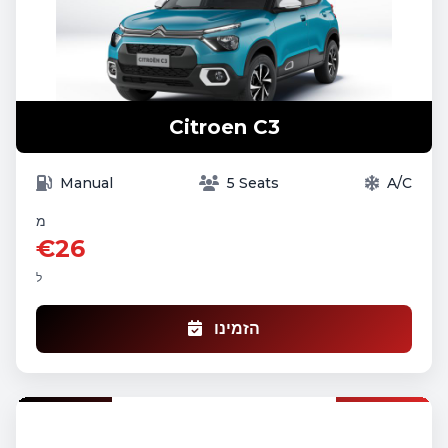
Citroen C3
Manual
5 Seats
A/C
מ
€26
ל
הזמינו