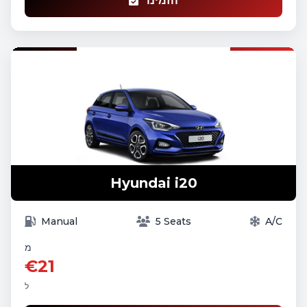
הזמינו
Hyundai i20
Manual
5 Seats
A/C
מ
€21
ל