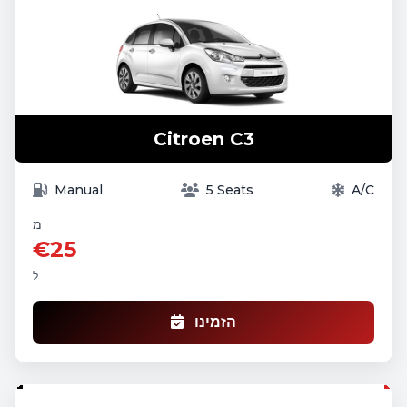
Citroen C3
Manual
5 Seats
A/C
מ
€25
ל
הזמינו