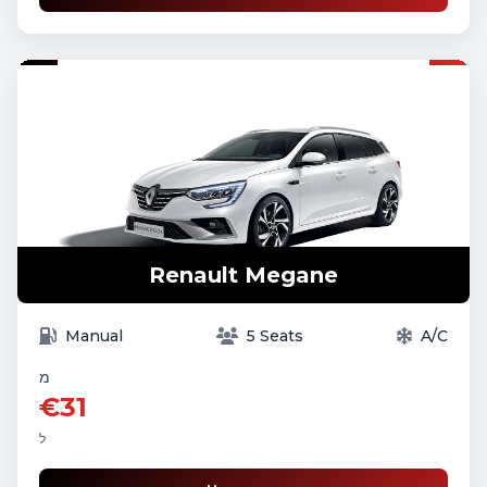
Renault Megane
Manual
5 Seats
A/C
מ
€31
ל