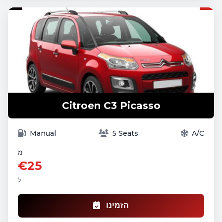
Citroen C3 Picasso
Manual
5 Seats
A/C
מ
€25
ל
הזמינו