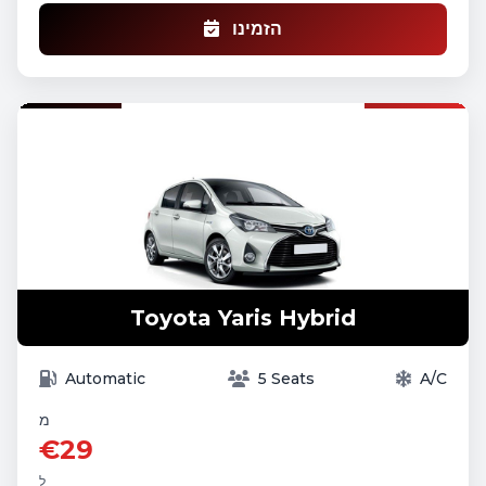
הזמינו
Toyota Yaris Hybrid
Automatic
5 Seats
A/C
מ
€29
ל