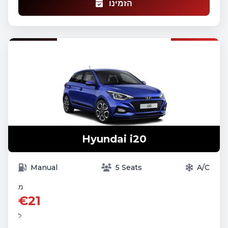
הזמינו
Hyundai i20
Manual
5 Seats
A/C
מ
€21
ל