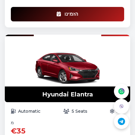
הזמינו
Hyundai Elantra
Automatic
5 Seats
A/C
מ
€35