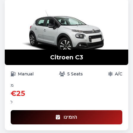
Citroen C3
Manual
5 Seats
A/C
מ
€25
ל
הזמינו