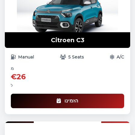
Citroen C3
Manual
5 Seats
A/C
מ
€26
ל
הזמינו